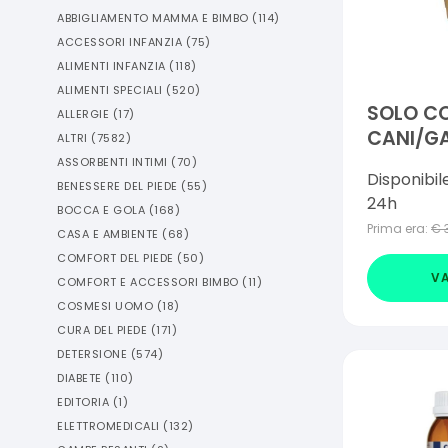
ABBIGLIAMENTO MAMMA E BIMBO
(
114
)
ACCESSORI INFANZIA
(
75
)
ALIMENTI INFANZIA
(
118
)
ALIMENTI SPECIALI
(
520
)
SOLO CO
ALLERGIE
(
17
)
CANI/GA
ALTRI
(
7582
)
ASSORBENTI INTIMI
(
70
)
Disponibil
BENESSERE DEL PIEDE
(
55
)
24h
BOCCA E GOLA
(
168
)
Prima era:
€
CASA E AMBIENTE
(
68
)
COMFORT DEL PIEDE
(
50
)
VA
COMFORT E ACCESSORI BIMBO
(
11
)
COSMESI UOMO
(
18
)
CURA DEL PIEDE
(
171
)
DETERSIONE
(
574
)
DIABETE
(
110
)
EDITORIA
(
1
)
ELETTROMEDICALI
(
132
)