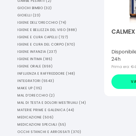
GAMBE PESANTI
(
2
)
GIOCHI BIMBO
(
32
)
GIOIELLI
(
23
)
IGIENE DELL'ORECCHIO
(
74
)
IGIENE E BELLEZZA DEL VISO
(
888
)
CALMEX 
IGIENE E CURA CAPELLI
(
727
)
IGIENE E CURA DEL CORPO
(
970
)
Disponibil
IGIENE INFANZIA
(
237
)
24h
IGIENE INTIMA
(
185
)
IGIENE ORALE
(
659
)
Prima era:
€
INFLUENZA E RAFFREDDORE
(
148
)
INTEGRATORI
(
5543
)
VA
MAKE UP
(
115
)
MAL D'ORECCHIO
(
2
)
MAL DI TESTA E DOLORI MESTRUALI
(
14
)
MATERIE PRIME E GALENICA
(
44
)
MEDICAZIONE
(
506
)
MEDICAZIONI SPECIALI
(
55
)
OCCHI STANCHI E ARROSSATI
(
370
)