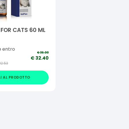
FOR CATS 60 ML
e entro
€
36.00
€
32.40
32.53
I AL PRODOTTO