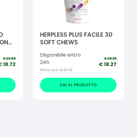
O
HERPLESS PLUS FACILE 30
CON
SOFT CHEWS
Disponibile entro
€
20.80
€
20.30
24h
€
18.72
€
18.27
Prima era:
€
17.70
VAI AL PRODOTTO