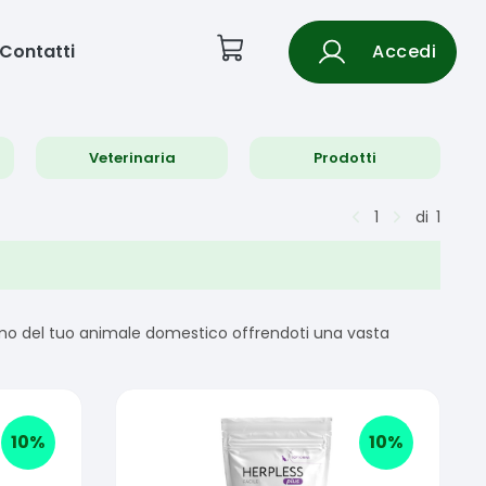
Contatti
Accedi
Veterinaria
Prodotti
1
di
1
piamo del tuo animale domestico offrendoti una vasta
10
%
10
%