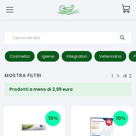
Cerca nel sito
Cosmetici
Igiene
Integratori
Veterinaria
P
MOSTRA FILTRI
1
di
2
Prodotti a meno di 2,99 euro
10
%
10
%