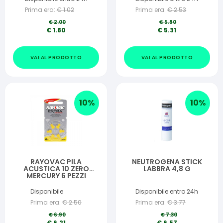
Prima era:
€
1.02
Prima era:
€
2.53
€
2.00
€
5.90
€
1.80
€
5.31
VAI AL PRODOTTO
VAI AL PRODOTTO
10
%
10
%
RAYOVAC PILA
NEUTROGENA STICK
ACUSTICA 10 ZERO
LABBRA 4,8 G
MERCURY 6 PEZZI
Disponibile
Disponibile entro 24h
Prima era:
€
2.50
Prima era:
€
3.77
€
6.90
€
7.30
€
6.21
€
6.57