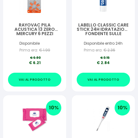
RAYOVAC PILA
LABELLO CLASSIC CARE
ACUSTICA 13 ZERO
STICK 24H IDRATAZIONE
MERCURY 6 PEZZI
FONDENTE SULLE
LABBRA 5,5 ML
Disponibile
Disponibile entro 24h
Prima era:
€
1.99
Prima era:
€
2.36
€
6.90
€
3.16
€
6.21
€
2.84
VAI AL PRODOTTO
VAI AL PRODOTTO
10
%
10
%