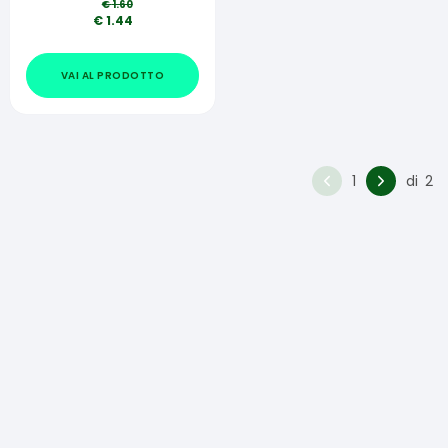
€
1.60
€
1.44
VAI AL PRODOTTO
1
di
2