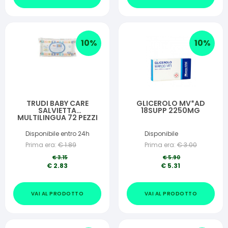
10
%
10
%
TRUDI BABY CARE
GLICEROLO MV*AD
SALVIETTA
18SUPP 2250MG
MULTILINGUA 72 PEZZI
Disponibile entro 24h
Disponibile
Prima era:
€
1.89
Prima era:
€
3.00
€
3.15
€
5.90
€
2.83
€
5.31
VAI AL PRODOTTO
VAI AL PRODOTTO