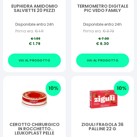
EUPHIDRA AMIDOMIO
TERMOMETRO DIGITALE
SALVIETTE 20 PEZZI
PIC VEDO FAMILY
Disponibile entro 24h
Disponibile entro 24h
Prima era:
€
1.11
Prima era:
€
3.73
€
1.99
€
7.00
€
1.79
€
6.30
VAI AL PRODOTTO
VAI AL PRODOTTO
10
%
10
%
CEROTTO CHIRURGICO
ZIGULI FRAGOLA 36
IN ROCCHETTO
PALLINE 22 G
LEUKOPLAST PELLE