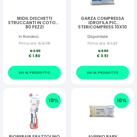
IRIDIL DISCHETTI
GARZA COMPRESSA
STRUCCANTI IN COTONE
IDROFILA PIC
80 PEZZI
STERICOMPRESS 10X10
CM 4 BUSTE 25 PEZZI
In Riordino
Disponibile
Prima era:
€
0.76
Prima era:
€
1.27
€
2.00
€
3.90
€
1.80
€
3.51
VAI AL PRODOTTO
VAI AL PRODOTTO
10
%
10
%
BIOREPAIR SPAZZOLINO
AVEENO BABY