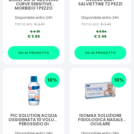
CURVE SENSITIVE
SALVIETTINE 72 PEZZI
MORBIDO 1 PEZZO
Disponibile entro 24h
Disponibile entro 24h
Prima era:
€
3.01
Prima era:
€
2.41
€
4.10
€
3.84
€
3.69
€
3.46
VAI AL PRODOTTO
VAI AL PRODOTTO
10
%
10
%
PIC SOLUTION ACQUA
ISOMAX SOLUZIONE
OSSIGENATA 10 VOLUMI
FISIOLOGICA NASALE
PEROSSIDO DI
OCULARE
IDROGENO 3% 250 ML
AEROSOLTERACINI 20
FLACONCINI DA 5 ML
Disponibile entro 24h
Disponibile entro 24h