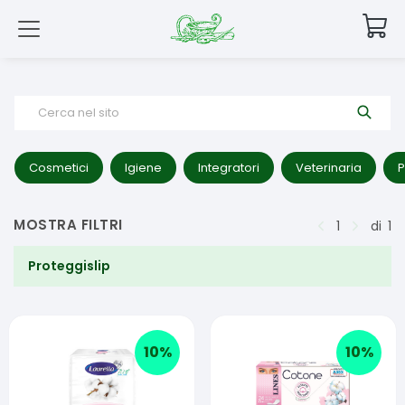
Cerca nel sito
Cosmetici
Igiene
Integratori
Veterinaria
P
MOSTRA FILTRI
1
di
1
Proteggislip
10
%
10
%