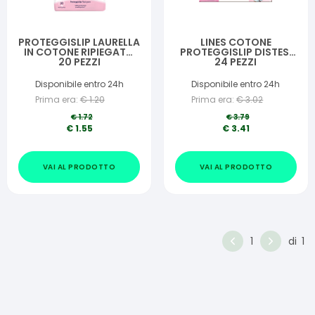
PROTEGGISLIP LAURELLA
LINES COTONE
IN COTONE RIPIEGATO
PROTEGGISLIP DISTESI
20 PEZZI
24 PEZZI
Disponibile entro 24h
Disponibile entro 24h
Prima era:
€
1.20
Prima era:
€
3.02
€
1.72
€
3.79
€
1.55
€
3.41
VAI AL PRODOTTO
VAI AL PRODOTTO
1
di
1