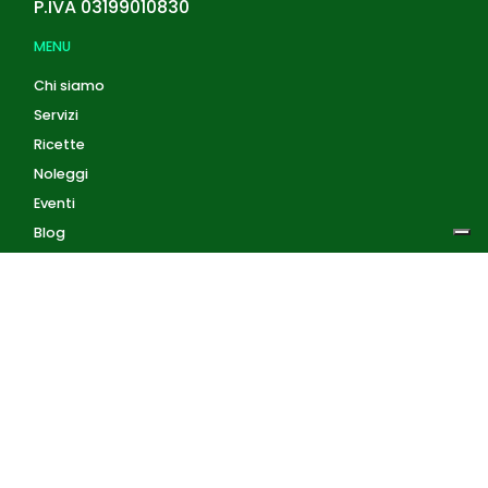
P.IVA
03199010830
MENU
Chi siamo
Servizi
Ricette
Noleggi
Eventi
Blog
AZIENDA
Privacy Policy
Cookie Policy
Contatti
Accedi
Registrati
Privacy Policy
Condizioni d'uso
INFORMAZIONI