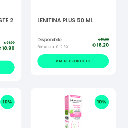
STE 2
LENITINA PLUS 50 ML
Disponibile
€
18.00
€
21.00
€
16.20
Prima era:
€
12.80
€
18.90
VAI AL PRODOTTO
10
%
10
%