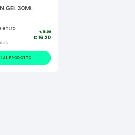
N GEL 30ML
e entro
€
18.00
€
16.20
16.36
I AL PRODOTTO