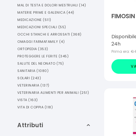
MAL DI TESTA E DOLORI MESTRUALI
(
14
)
MATERIE PRIME E GALENICA
(
44
)
FIMOSIN
MEDICAZIONE
(
511
)
MEDICAZIONI SPECIALI
(
55
)
OCCHI STANCHI E ARROSSATI
(
368
)
Disponibil
OMAGGI FARMAFAMILY
(
4
)
24h
ORTOPEDIA
(
353
)
Prima era:
€
PROTEGGERE LE FERITE
(
345
)
SALUTE DEL NEONATO
(
75
)
VA
SANITARIA
(
1080
)
SOLARI
(
243
)
VETERINARIA
(
137
)
VETERINARIA ALIMENTI PER ANIMALI
(
251
)
VISTA
(
163
)
VITA DI COPPIA
(
118
)
Attributi