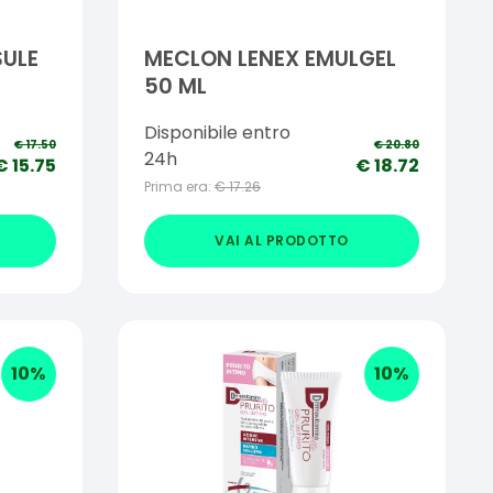
SULE
MECLON LENEX EMULGEL
50 ML
ZZI
Disponibile entro
€
17.50
€
20.80
24h
€
15.75
€
18.72
Prima era:
€
17.26
VAI AL PRODOTTO
10
%
10
%