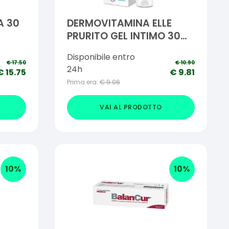
A 30
DERMOVITAMINA ELLE
PRURITO GEL INTIMO 30
ML
Disponibile entro
€
17.50
€
10.90
24h
€
15.75
€
9.81
Prima era:
€
9.06
VAI AL PRODOTTO
10
%
10
%