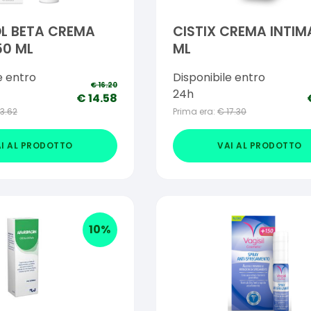
L BETA CREMA
CISTIX CREMA INTIM
50 ML
ML
e entro
Disponibile entro
€
16.20
24h
€
14.58
13.62
Prima era:
€
17.30
I AL PRODOTTO
VAI AL PRODOTTO
10
%