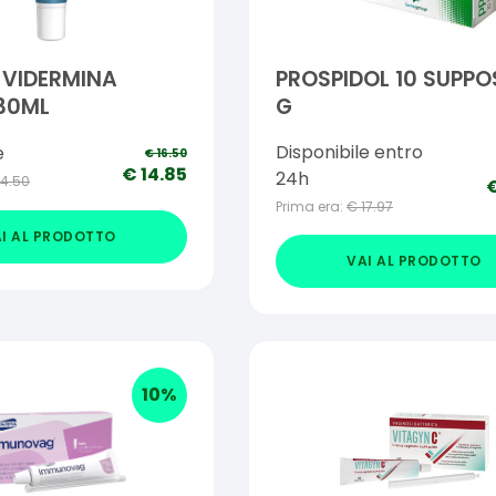
L VIDERMINA
PROSPIDOL 10 SUPPO
30ML
G
Disponibile entro
e
€
16.50
€
14.85
24h
14.50
Prima era:
€
17.97
I AL PRODOTTO
VAI AL PRODOTTO
10
%