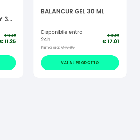
BALANCUR GEL 30 ML
Y 30
Disponibile entro
€
12.50
€
18.90
24h
€
11.25
€
17.01
Prima era:
€
16.99
VAI AL PRODOTTO