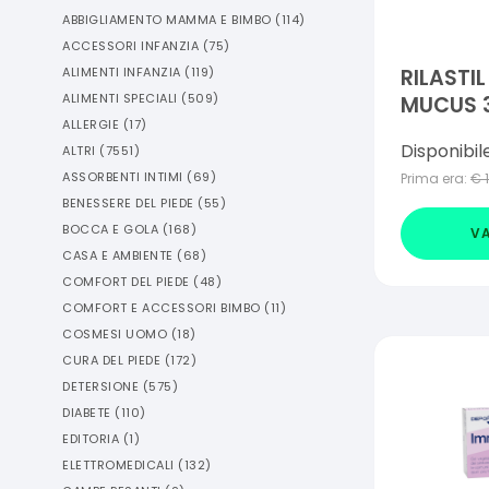
ABBIGLIAMENTO MAMMA E BIMBO
(
114
)
ACCESSORI INFANZIA
(
75
)
ALIMENTI INFANZIA
(
119
)
RILASTI
ALIMENTI SPECIALI
(
509
)
MUCUS 
ALLERGIE
(
17
)
Disponibil
ALTRI
(
7551
)
ASSORBENTI INTIMI
(
69
)
Prima era:
€
BENESSERE DEL PIEDE
(
55
)
BOCCA E GOLA
(
168
)
VA
CASA E AMBIENTE
(
68
)
COMFORT DEL PIEDE
(
48
)
COMFORT E ACCESSORI BIMBO
(
11
)
COSMESI UOMO
(
18
)
CURA DEL PIEDE
(
172
)
DETERSIONE
(
575
)
DIABETE
(
110
)
EDITORIA
(
1
)
ELETTROMEDICALI
(
132
)