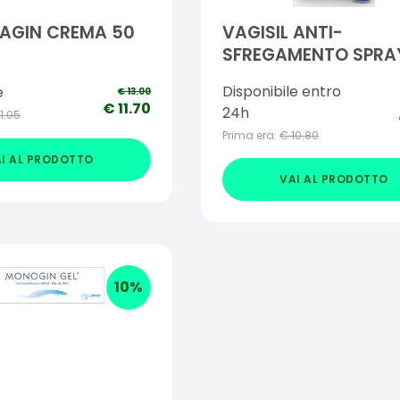
PAGIN CREMA 50
VAGISIL ANTI-
SFREGAMENTO SPRA
ML
Disponibile entro
e
€
13.00
€
11.70
24h
11.05
Prima era:
€
10.80
I AL PRODOTTO
VAI AL PRODOTTO
10
%