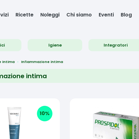
vizi
Ricette
Noleggi
Chi siamo
Eventi
Blog
ici
Igiene
Integratori
e intima
Infiammazione intima
mazione intima
10
%