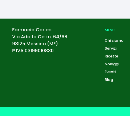
Farmacia Carleo
MENU
Via Adolfo Celi n. 64/68
Chi siamo
98125
Messina
(
ME
)
Servizi
P.IVA
03199010830
Ricette
Noleggi
Eventi
Blog
Privacy Policy
Cookie Policy
© Ecommerce Farmacie