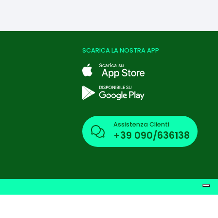
SCARICA LA NOSTRA APP
Assistenza Clienti
+39
090/636138