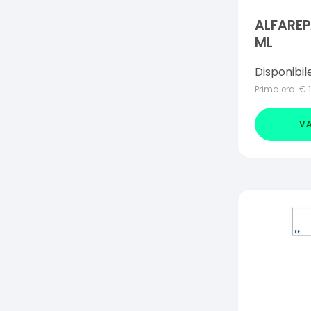
ALFARE
ML
Disponibil
Prima era:
€
VA