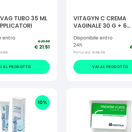
VAG TUBO 35 ML
VITAGYN C CREMA
PPLICATORI
VAGINALE 30 G + 6
APPLICATORI
e entro
Disponibile entro
€
23.90
24h
€
21.51
21.06
Prima era:
€
16.79
I AL PRODOTTO
VAI AL PRODOTTO
10
%