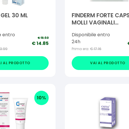
 GEL 30 ML
FINDERM FORTE CAP
MOLLI VAGINALI
CONFEZIONE DA 6 PE
e entro
Disponibile entro
€
16.50
24h
€
14.85
13.99
Prima era:
€
17.16
I AL PRODOTTO
VAI AL PRODOTTO
10
%