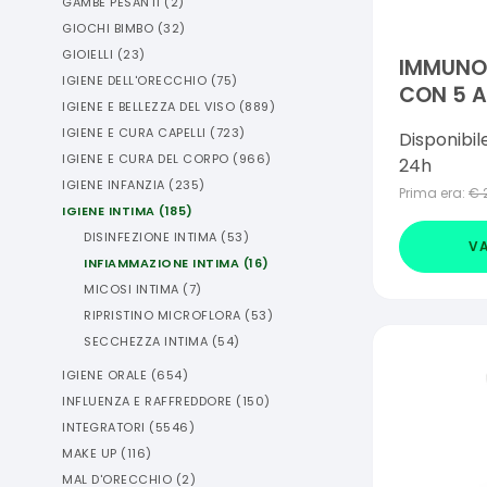
GAMBE PESANTI
(
2
)
GIOCHI BIMBO
(
32
)
GIOIELLI
(
23
)
IMMUNO
IGIENE DELL'ORECCHIO
(
75
)
CON 5 A
IGIENE E BELLEZZA DEL VISO
(
889
)
IGIENE E CURA CAPELLI
(
723
)
Disponibil
IGIENE E CURA DEL CORPO
(
966
)
24h
IGIENE INFANZIA
(
235
)
Prima era:
€
IGIENE INTIMA
(
185
)
DISINFEZIONE INTIMA
(
53
)
VA
INFIAMMAZIONE INTIMA
(
16
)
MICOSI INTIMA
(
7
)
RIPRISTINO MICROFLORA
(
53
)
SECCHEZZA INTIMA
(
54
)
IGIENE ORALE
(
654
)
INFLUENZA E RAFFREDDORE
(
150
)
INTEGRATORI
(
5546
)
MAKE UP
(
116
)
MAL D'ORECCHIO
(
2
)