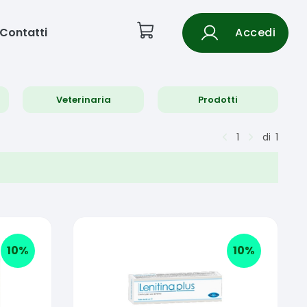
Contatti
Accedi
Veterinaria
Prodotti
1
di
1
10
%
10
%