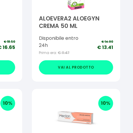
ALOEVERA2 ALOEGYN
CREMA 50 ML
Disponibile entro
€
18.50
€
14.90
24h
€
16.65
€
13.41
Prima era:
€
11.47
VAI AL PRODOTTO
10
%
10
%